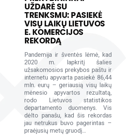
UŽDARĖ SU
TRENKSMU: PASIEKĖ
VISŲ LAIKŲ LIETUVOS
E. KOMERCIJOS
REKORDĄ
Pandemija ir šventės lėmė, kad
2020 m. lapkritį šalies
užsakomosios prekybos paštu ir
internetu apyvarta pasiekė 86,44
mln. eurų – geriausią visų laikų
mėnesio apyvartos rezultatą,
rodo Lietuvos statistikos
departamento duomenys. Vis
dėlto panašu, kad šis rekordas
jau netrukus buvo pagerintas –
praėjusių metų gruodį...