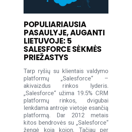
POPULIARIAUSIA
PASAULYJE, AUGANTI
LIETUVOJE: 5
SALESFORCE SĖKMĖS
PRIEŽASTYS
Tarp ryšių su klientais valdymo
platformų „Salesforce“ –
akivaizdus rinkos lyderis.
„Salesforce“ užima 19.5% CRM
platformų rinkos, dvigubai
lenkdama antroje vietoje esančią
platformą. Dar 2012 metais
kitos bendrovės su „Salesforce“
žengė koja kojon. Tačiau per