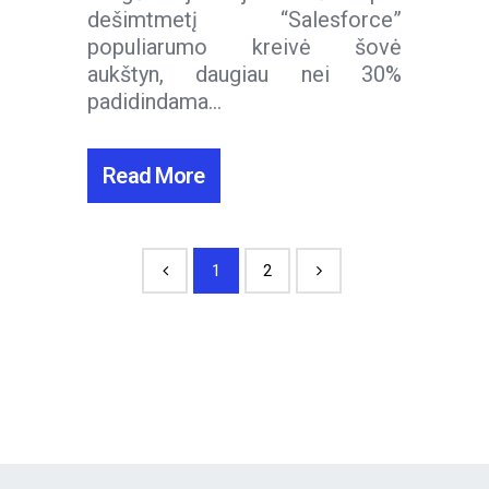
dešimtmetį “Salesforce”
populiarumo kreivė šovė
aukštyn, daugiau nei 30%
padidindama...
Read More
1
2