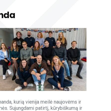
anda
anda, kurią vienija meilė naujovėms ir
mės. Sujungdami patirtį, kūrybiškumą ir