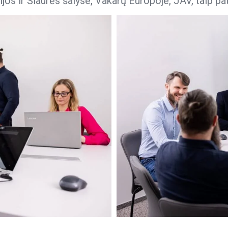
os ir Šiaurės šalyse, Vakarų Europoje, JAV, taip pat