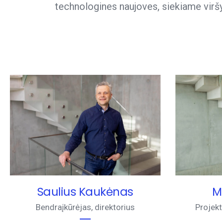
technologines naujoves, siekiame viršyt
M
Saulius Kaukėnas
Projek
Bendraįkūrėjas, direktorius