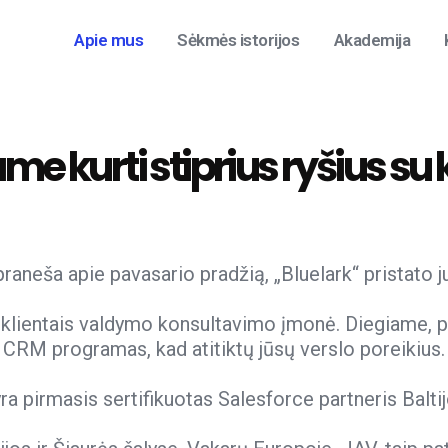
Apie mus
Sėkmės istorijos
Akademija
e kurti stiprius ryšius su k
 praneša apie pavasario pradžią, „Bluelark“ pristato 
 klientais valdymo konsultavimo įmonė. Diegiame, p
CRM programas, kad atitiktų jūsų verslo poreikius.
yra pirmasis sertifikuotas Salesforce partneris Baltij