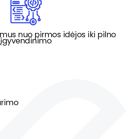
us nuo pirmos idėjos iki pilno
įgyvendinimo
kūrimo