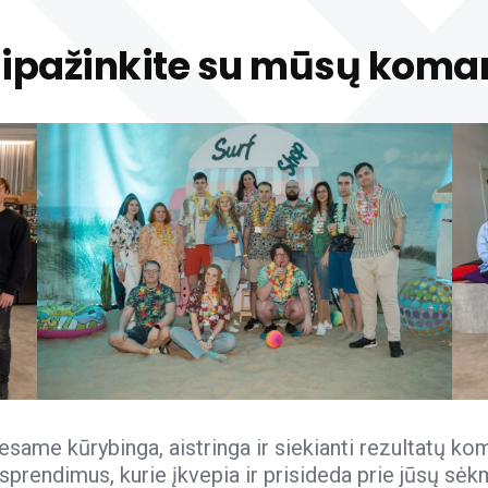
ipažinkite su mūsų kom
same kūrybinga, aistringa ir siekianti rezultatų kom
prendimus, kurie įkvepia ir prisideda prie jūsų sėk