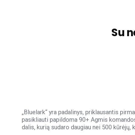
Su 
„Bluelark“ yra padalinys, priklausantis pir
pasikliauti papildoma 90+ Agmis komandos n
dalis, kurią sudaro daugiau nei 500 kūrėjų