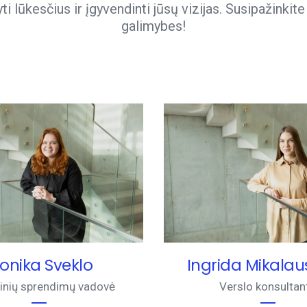
i lūkesčius ir įgyvendinti jūsų vizijas. Susipažinkit
galimybes!
onika Sveklo
Ingrida Mikalau
tinių sprendimų vadovė
Verslo konsultan