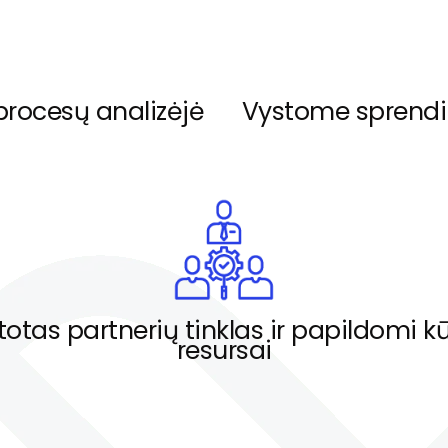
procesų analizėjė
Vystome sprendim
totas partnerių tinklas ir papildomi 
resursai