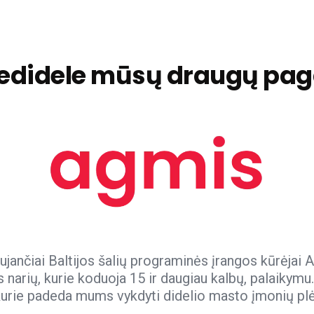
nedidele mūsų draugų pag
maujančiai Baltijos šalių programinės įrangos kūrėja
arių, kurie koduoja 15 ir daugiau kalbų, palaikymu.
, kurie padeda mums vykdyti didelio masto įmonių plė